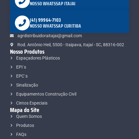
NOSSO WHATSSAP ITAJAI
(41) 99964-7103
NOSSO WHATSSAP CURITIBA
agrdistribuidoraitajai@gmail.com
Rod. Antônio Heil, 5500 - Itaipava, Itajaí - SC, 88316-002
Nosso Produtos
Espaçadores Plásticos
EPI´s
EPC´s
Sinalização
Equipamentos Construção Civil
Cintos Especiais
Mapa do Site
Quem Somos
Produtos
FAQs