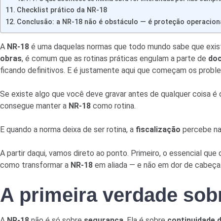
Checklist prático da NR-18
Conclusão: a NR-18 não é obstáculo — é proteção operacion
A
NR-18
é uma daquelas normas que todo mundo sabe que existe
obras
, é comum que as rotinas práticas engulam a parte de
do
ficando definitivos. E é justamente aqui que começam os probl
Se existe algo que você deve gravar antes de qualquer coisa é 
consegue manter a
NR-18
como rotina.
E quando a norma deixa de ser rotina, a
fiscalização
percebe na
A partir daqui, vamos direto ao ponto. Primeiro, o essencial qu
como transformar a
NR-18
em aliada — e não em dor de cabeça. 
A primeira verdade sob
A
NR-18
não é só sobre
segurança
. Ela é sobre
continuidade 