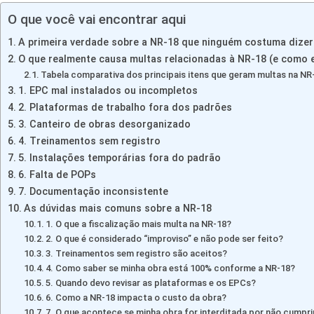
O que você vai encontrar aqui
A primeira verdade sobre a NR-18 que ninguém costuma dizer
O que realmente causa multas relacionadas à NR-18 (e como e
Tabela comparativa dos principais itens que geram multas na NR
1. EPC mal instalados ou incompletos
2. Plataformas de trabalho fora dos padrões
3. Canteiro de obras desorganizado
4. Treinamentos sem registro
5. Instalações temporárias fora do padrão
6. Falta de POPs
7. Documentação inconsistente
As dúvidas mais comuns sobre a NR-18
1. O que a fiscalização mais multa na NR-18?
2. O que é considerado “improviso” e não pode ser feito?
3. Treinamentos sem registro são aceitos?
4. Como saber se minha obra está 100% conforme a NR-18?
5. Quando devo revisar as plataformas e os EPCs?
6. Como a NR-18 impacta o custo da obra?
7. O que acontece se minha obra for interditada por não cumpri