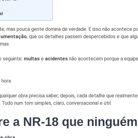
al
, mas pouca gente domina de verdade. E isso não acontece por
cumentação
, que os detalhes passem despercebidos e que alg
emas.
o seguinte:
multas
e
acidentes
não acontecem porque a equipe 
 hora.
e qualquer obra precisa saber; depois, cada detalhe que realment
Tudo num tom simples, claro, conversacional e útil.
re a NR-18 que ninguém
de obra
.