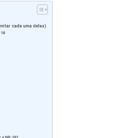
vitar cada uma delas)
-18
r a NR-18?